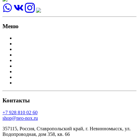
Меню
На главную
О нас
На заказ
Магазин
Оформление заказа
Доставка и оплата
Корзина
Мой аккаунт
Политика конфиденциальности
Контакты
+7 928 810 02 60
shop@neo-nox.ru
357115, Россия, Ставропольский край, г. Невинномысск, ул.
Водопроводная, дом 358, кв. 66