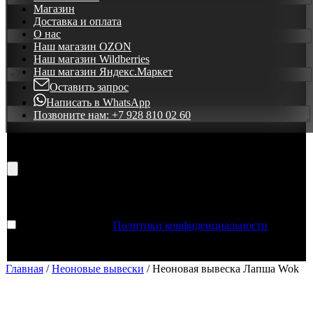
Магазин
Доставка и оплата
Ваш e-mail:
О нас
Наш магазин OZON
Наш магазин Wildberries
Ваш телефон: *
Наш магазин Яндекс.Маркет
Оставить запрос
Доп. инфо:
Написать в WhatsApp
Позвоните нам:
+7 928 810 02 60
Прикрепите
любое фото
, по образцу которого Вы хотели бы заказать
вывеску:
Принимаю условия
Политики конфиденциальности
.
Закрыть окно
Save changes
Главная
/
Неоновые вывески
/ Неоновая вывеска Лапша Wok